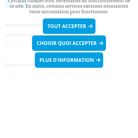
Certains cookies sont nécessaires au fonctionnement de
ce site. En outre, certains services externes nécessitent
votre autorisation pour fonctionner.
Heures d’ouverture:
TOUT ACCEPTER
Administration communale de Walferdange
CHOISIR QUOI ACCEPTER
Lu - Ve 08h00 - 11h30
13h30 - 16h00
PLUS D'INFORMATION
Biergercenter
Lu - Ve 08h00 - 11h30
13h30 - 16h00
Le mardi après-midi et le vendredi après-
midi uniquement sur Rdv.
Nocturne :
Mercredi de 16h00 - 18h45 uniquement sur Rdv
(prise de Rdv possible jusqu'à mardi 11h30).