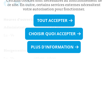
Certains cookies sont nécessaires au fonctionnement de
ce site. En outre, certains services externes nécessitent
votre autorisation pour fonctionner.
Heures d’ouverture:
TOUT ACCEPTER
Administration communale de Walferdange
CHOISIR QUOI ACCEPTER
Lu - Ve 08h00 - 11h30
13h30 - 16h00
PLUS D'INFORMATION
Biergercenter
Lu - Ve 08h00 - 11h30
13h30 - 16h00
Le mardi après-midi et le vendredi après-
midi uniquement sur Rdv.
Nocturne :
Mercredi de 16h00 - 18h45 uniquement sur Rdv
(prise de Rdv possible jusqu'à mardi 11h30).