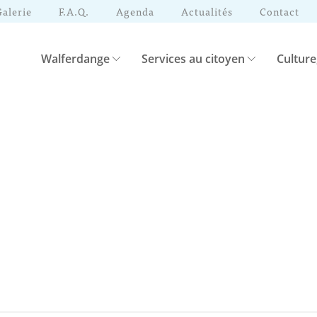
Galerie
F.A.Q.
Agenda
Actualités
Contact
Walferdange
Services au citoyen
Culture