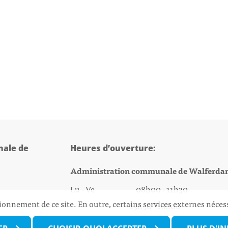
ale de
Heures d’ouverture:
Administration communale de Walferda
Lu - Ve 08h00 - 11h30
ionnement de ce site. En outre, certains services externes néces
13h30 - 16h00
@walfer.lu
Biergercenter