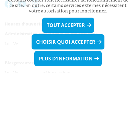
ce site. En outre, certains services externes nécessitent
votre autorisation pour fonctionner.
Heures d’ouverture:
TOUT ACCEPTER
Administration communale de Walferdange
CHOISIR QUOI ACCEPTER
Lu - Ve 08h00 - 11h30
13h30 - 16h00
PLUS D'INFORMATION
Biergercenter
Lu - Ve 08h00 - 11h30
13h30 - 16h00
Le mardi après-midi et le vendredi après-
midi uniquement sur Rdv.
Nocturne :
Mercredi de 16h00 - 18h45 uniquement sur Rdv
(prise de Rdv possible jusqu'à mardi 11h30).