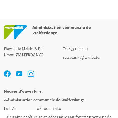
Administration communale de
Walferdange
Place de la Mairie, B.P. 1
Tél.: 33 01 44 - 1
L-7201 WALFERDANGE
secretariat@walfer.lu
Heures d’ouverture:
Administration communale de Walferdange
Lu - Ve 08h00 - 11h30
13h30 - 16h00
Certains cookies sont nécessaires au fonctionnement de