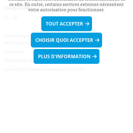
ce site. En outre, certains services externes nécessitent
Biergercenter
votre autorisation pour fonctionner.
Lu - Ve 08h00 - 11h30
TOUT ACCEPTER
13h30 - 16h00
Le mardi après-midi et le vendredi après-
CHOISIR QUOI ACCEPTER
midi uniquement sur Rdv.
Nocturne :
PLUS D'INFORMATION
Mercredi de 16h00 - 18h45 uniquement sur Rdv
(prise de Rdv possible jusqu'à mardi 11h30).
Liens utiles
Formulaires
Contact
Biergercenter
Mentions légales