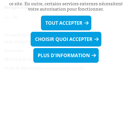
ce site. En outre, certains services externes nécessitent
Biergercenter
votre autorisation pour fonctionner.
Lu - Ve 08h00 - 11h30
TOUT ACCEPTER
13h30 - 16h00
Le mardi après-midi et le vendredi après-
CHOISIR QUOI ACCEPTER
midi uniquement sur Rdv.
Nocturne :
PLUS D'INFORMATION
Mercredi de 16h00 - 18h45 uniquement sur Rdv
(prise de Rdv possible jusqu'à mardi 11h30).
Liens utiles
Formulaires
Contact
Biergercenter
Mentions légales