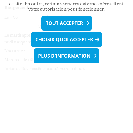
ce site. En outre, certains services externes nécessitent
Biergercenter
votre autorisation pour fonctionner.
Lu - Ve 08h00 - 11h30
TOUT ACCEPTER
13h30 - 16h00
Le mardi après-midi et le vendredi après-
CHOISIR QUOI ACCEPTER
midi uniquement sur Rdv.
Nocturne :
PLUS D'INFORMATION
Mercredi de 16h00 - 18h45 uniquement sur Rdv
(prise de Rdv possible jusqu'à mardi 11h30).
Liens utiles
Formulaires
Contact
Biergercenter
Mentions légales