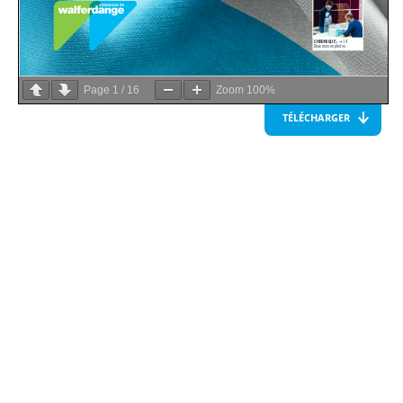
Page
1
/
16
Zoom
100%
TÉLÉCHARGER