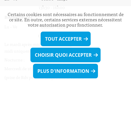
13h30 - 16h00
Certains cookies sont nécessaires au fonctionnement de
Biergercenter
ce site. En outre, certains services externes nécessitent
votre autorisation pour fonctionner.
Lu - Ve 08h00 - 11h30
13h30 - 16h00
TOUT ACCEPTER
Le mardi après-midi et le vendredi après-
midi uniquement sur Rdv.
CHOISIR QUOI ACCEPTER
Nocturne :
Mercredi de 16h00 - 18h45 uniquement sur Rdv
PLUS D'INFORMATION
(prise de Rdv possible jusqu'à mardi 11h30).
Liens utiles
Formulaires
Contact
Biergercenter