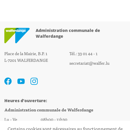
Administration communale de
Walferdange
Place de la Mairie, B.P. 1
Tél.: 33 01 44 - 1
L-7201 WALFERDANGE
secretariat@walfer.lu
Heures d’ouverture:
Administration communale de Walferdange
Lu - Ve 08h00 - 11h30
13h30 - 16h00
Certains cookies sont nécessaires au fonctionnement de