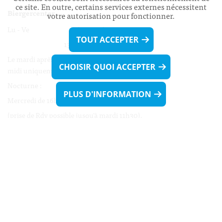
ce site. En outre, certains services externes nécessitent
Biergercenter
votre autorisation pour fonctionner.
Lu - Ve 08h00 - 11h30
TOUT ACCEPTER
13h30 - 16h00
Le mardi après-midi et le vendredi après-
CHOISIR QUOI ACCEPTER
midi uniquement sur Rdv.
Nocturne :
PLUS D'INFORMATION
Mercredi de 16h00 - 18h45 uniquement sur Rdv
(prise de Rdv possible jusqu'à mardi 11h30).
Liens utiles
Formulaires
Contact
Biergercenter
Mentions légales