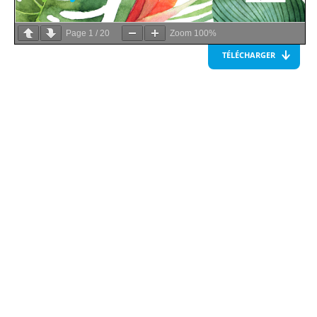
Page
1
/
20
Zoom
100%
TÉLÉCHARGER