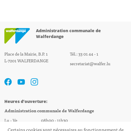
Administration communale de
Walferdange
Place de la Mairie, B.P. 1
Tél.: 33 01 44 - 1
L-7201 WALFERDANGE
secretariat@walfer.lu
Heures d’ouverture:
Administration communale de Walferdange
Lu - Ve 08h00 - 11h30
13h30 - 16h00
Certains cookies sont nécessaires au fonctionnement de