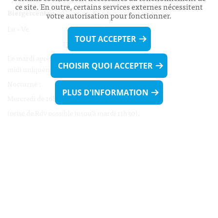
ce site. En outre, certains services externes nécessitent
Biergercenter
votre autorisation pour fonctionner.
Lu - Ve 08h00 - 11h30
TOUT ACCEPTER
13h30 - 16h00
Le mardi après-midi et le vendredi après-
CHOISIR QUOI ACCEPTER
midi uniquement sur Rdv.
Nocturne :
PLUS D'INFORMATION
Mercredi de 16h00 - 18h45 uniquement sur Rdv
(prise de Rdv possible jusqu'à mardi 11h30).
Liens utiles
Formulaires
Contact
Biergercenter
Mentions légales