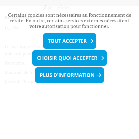
13h30 - 16h00
Certains cookies sont nécessaires au fonctionnement de
Biergercenter
ce site. En outre, certains services externes nécessitent
votre autorisation pour fonctionner.
Lu - Ve 08h00 - 11h30
13h30 - 16h00
TOUT ACCEPTER
Le mardi après-midi et le vendredi après-
midi uniquement sur Rdv.
CHOISIR QUOI ACCEPTER
Nocturne :
Mercredi de 16h00 - 18h45 uniquement sur Rdv
PLUS D'INFORMATION
(prise de Rdv possible jusqu'à mardi 11h30).
Liens utiles
Formulaires
Contact
Biergercenter