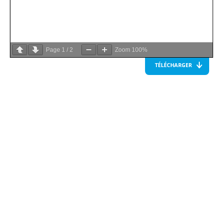
Page
1
/
2
Zoom
100%
TÉLÉCHARGER