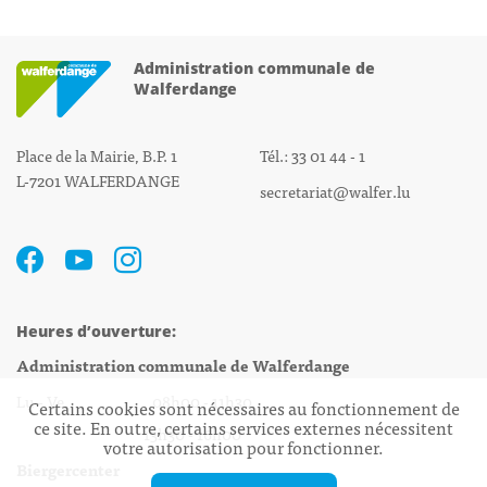
Administration communale de
Walferdange
Place de la Mairie, B.P. 1
Tél.: 33 01 44 - 1
L-7201 WALFERDANGE
secretariat@walfer.lu
Heures d’ouverture:
Administration communale de Walferdange
Lu - Ve 08h00 - 11h30
Certains cookies sont nécessaires au fonctionnement de
ce site. En outre, certains services externes nécessitent
13h30 - 16h00
votre autorisation pour fonctionner.
Biergercenter