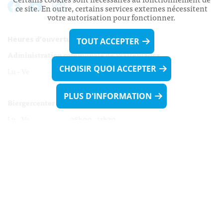
ce site. En outre, certains services externes nécessitent
votre autorisation pour fonctionner.
Heures d’ouverture:
TOUT ACCEPTER
Administration communale de Walferdange
CHOISIR QUOI ACCEPTER
Lu - Ve 08h00 - 11h30
13h30 - 16h00
PLUS D'INFORMATION
Biergercenter
Lu - Ve 08h00 - 11h30
13h30 - 16h00
Le mardi après-midi et le vendredi après-
midi uniquement sur Rdv.
Nocturne :
Mercredi de 16h00 - 18h45 uniquement sur Rdv
(prise de Rdv possible jusqu'à mardi 11h30).