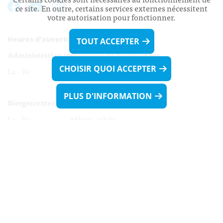
ce site. En outre, certains services externes nécessitent
votre autorisation pour fonctionner.
Heures d’ouverture:
TOUT ACCEPTER
Administration communale de Walferdange
CHOISIR QUOI ACCEPTER
Lu - Ve 08h00 - 11h30
13h30 - 16h00
PLUS D'INFORMATION
Biergercenter
Lu - Ve 08h00 - 11h30
13h30 - 16h00
Le mardi après-midi et le vendredi après-
midi uniquement sur Rdv.
Nocturne :
Mercredi de 16h00 - 18h45 uniquement sur Rdv
(prise de Rdv possible jusqu'à mardi 11h30).