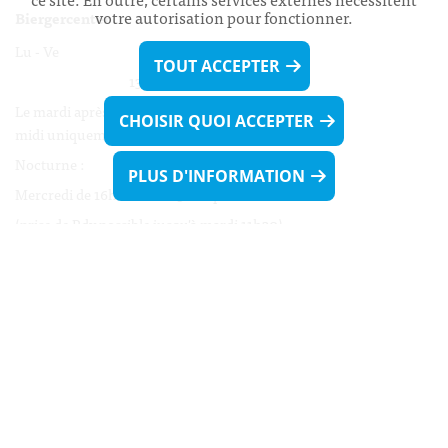
votre autorisation pour fonctionner.
Biergercenter
Lu - Ve 08h00 - 11h30
TOUT ACCEPTER
13h30 - 16h00
Le mardi après-midi et le vendredi après-
CHOISIR QUOI ACCEPTER
midi uniquement sur Rdv.
Nocturne :
PLUS D'INFORMATION
Mercredi de 16h00 - 18h45 uniquement sur Rdv
(prise de Rdv possible jusqu'à mardi 11h30).
Liens utiles
Formulaires
Contact
Biergercenter
Mentions légales