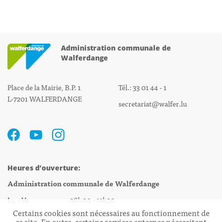
Administration communale de
Walferdange
Place de la Mairie, B.P. 1
Tél.: 33 01 44 - 1
L-7201 WALFERDANGE
secretariat@walfer.lu
Heures d’ouverture:
Administration communale de Walferdange
Lu - Ve 08h00 - 11h30
Certains cookies sont nécessaires au fonctionnement de
13h30 - 16h00
ce site. En outre, certains services externes nécessitent