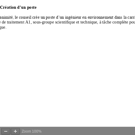
Zoom
100%