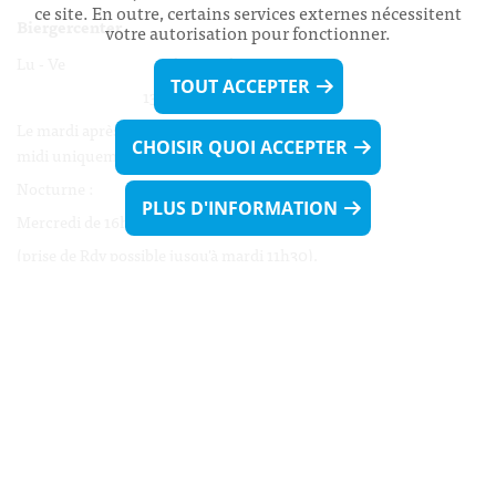
ce site. En outre, certains services externes nécessitent
Biergercenter
votre autorisation pour fonctionner.
Lu - Ve 08h00 - 11h30
TOUT ACCEPTER
13h30 - 16h00
Le mardi après-midi et le vendredi après-
CHOISIR QUOI ACCEPTER
midi uniquement sur Rdv.
Nocturne :
PLUS D'INFORMATION
Mercredi de 16h00 - 18h45 uniquement sur Rdv
(prise de Rdv possible jusqu'à mardi 11h30).
Liens utiles
Formulaires
Contact
Biergercenter
Mentions légales