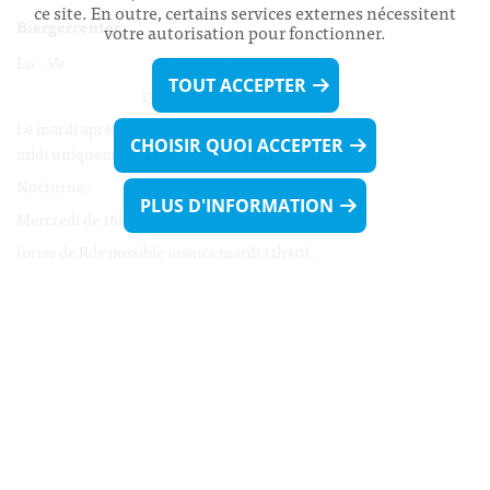
ce site. En outre, certains services externes nécessitent
Biergercenter
votre autorisation pour fonctionner.
Lu - Ve 08h00 - 11h30
TOUT ACCEPTER
13h30 - 16h00
Le mardi après-midi et le vendredi après-
CHOISIR QUOI ACCEPTER
midi uniquement sur Rdv.
Nocturne :
PLUS D'INFORMATION
Mercredi de 16h00 - 18h45 uniquement sur Rdv
(prise de Rdv possible jusqu'à mardi 11h30).
Liens utiles
Formulaires
Contact
Biergercenter
Mentions légales