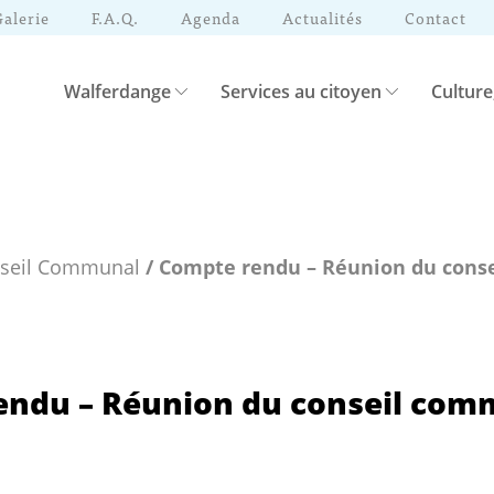
Galerie
F.A.Q.
Agenda
Actualités
Contact
Walferdange
Services au citoyen
Culture
nseil Communal
/ Compte rendu – Réunion du conse
ndu – Réunion du conseil comm