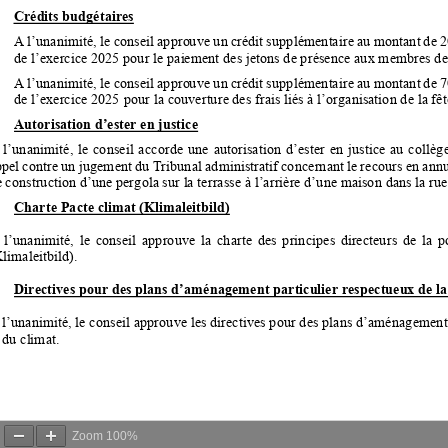
Zoom
100%