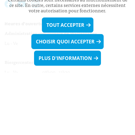
ce site. En outre, certains services externes nécessitent
votre autorisation pour fonctionner.
Heures d’ouverture:
TOUT ACCEPTER
Administration communale de Walferdange
CHOISIR QUOI ACCEPTER
Lu - Ve 08h00 - 11h30
13h30 - 16h00
PLUS D'INFORMATION
Biergercenter
Lu - Ve 08h00 - 11h30
13h30 - 16h00
Le mardi après-midi et le vendredi après-
midi uniquement sur Rdv.
Nocturne :
Mercredi de 16h00 - 18h45 uniquement sur Rdv
(prise de Rdv possible jusqu'à mardi 11h30).