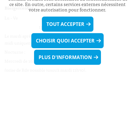
ce site. En outre, certains services externes nécessitent
Biergercenter
votre autorisation pour fonctionner.
Lu - Ve 08h00 - 11h30
TOUT ACCEPTER
13h30 - 16h00
Le mardi après-midi et le vendredi après-
CHOISIR QUOI ACCEPTER
midi uniquement sur Rdv.
Nocturne :
PLUS D'INFORMATION
Mercredi de 16h00 - 18h45 uniquement sur Rdv
(prise de Rdv possible jusqu'à mardi 11h30).
Liens utiles
Formulaires
Contact
Biergercenter
Mentions légales