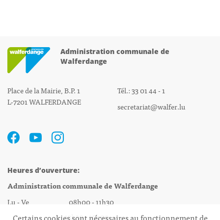
Administration communale de
Walferdange
Place de la Mairie, B.P. 1
Tél.: 33 01 44 - 1
L-7201 WALFERDANGE
secretariat@walfer.lu
Heures d’ouverture:
Administration communale de Walferdange
Lu - Ve 08h00 - 11h30
13h30 - 16h00
Certains cookies sont nécessaires au fonctionnement de