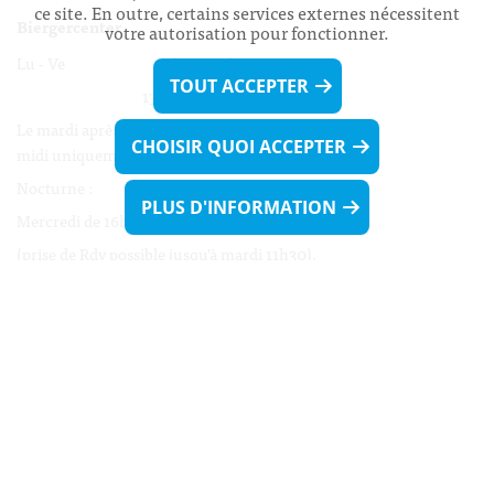
ce site. En outre, certains services externes nécessitent
Biergercenter
votre autorisation pour fonctionner.
Lu - Ve 08h00 - 11h30
TOUT ACCEPTER
13h30 - 16h00
Le mardi après-midi et le vendredi après-
CHOISIR QUOI ACCEPTER
midi uniquement sur Rdv.
Nocturne :
PLUS D'INFORMATION
Mercredi de 16h00 - 18h45 uniquement sur Rdv
(prise de Rdv possible jusqu'à mardi 11h30).
Liens utiles
Formulaires
Contact
Biergercenter
Mentions légales