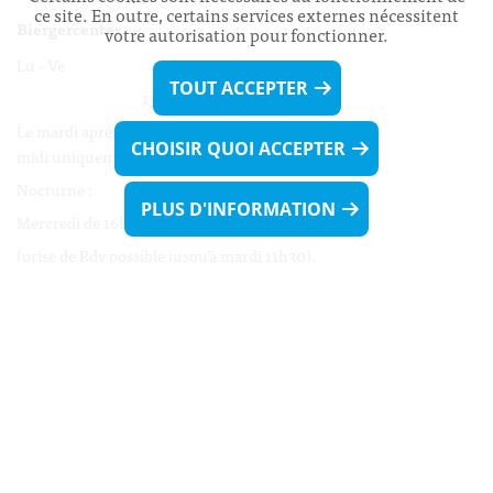
ce site. En outre, certains services externes nécessitent
Biergercenter
votre autorisation pour fonctionner.
Lu - Ve 08h00 - 11h30
TOUT ACCEPTER
13h30 - 16h00
Le mardi après-midi et le vendredi après-
CHOISIR QUOI ACCEPTER
midi uniquement sur Rdv.
Nocturne :
PLUS D'INFORMATION
Mercredi de 16h00 - 18h45 uniquement sur Rdv
(prise de Rdv possible jusqu'à mardi 11h30).
Liens utiles
Formulaires
Contact
Biergercenter
Mentions légales