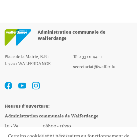
Administration communale de
Walferdange
Place de la Mairie, B.P. 1
Tél.: 33 01 44 - 1
L-7201 WALFERDANGE
secretariat@walfer.lu
Heures d’ouverture:
Administration communale de Walferdange
Lu - Ve 08h00 - 11h30
13h30 - 16h00
Certains cookies sont nécessaires au fonctionnement de