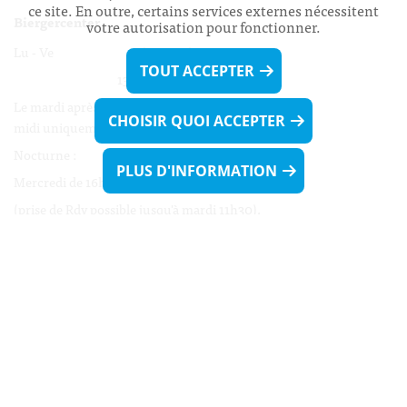
ce site. En outre, certains services externes nécessitent
Biergercenter
votre autorisation pour fonctionner.
Lu - Ve 08h00 - 11h30
TOUT ACCEPTER
13h30 - 16h00
Le mardi après-midi et le vendredi après-
CHOISIR QUOI ACCEPTER
midi uniquement sur Rdv.
Nocturne :
PLUS D'INFORMATION
Mercredi de 16h00 - 18h45 uniquement sur Rdv
(prise de Rdv possible jusqu'à mardi 11h30).
Liens utiles
Formulaires
Contact
Biergercenter
Mentions légales