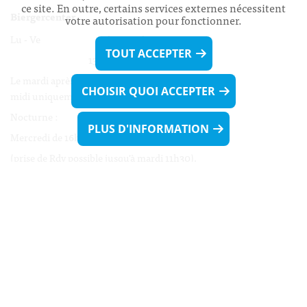
ce site. En outre, certains services externes nécessitent
Biergercenter
votre autorisation pour fonctionner.
Lu - Ve 08h00 - 11h30
TOUT ACCEPTER
13h30 - 16h00
Le mardi après-midi et le vendredi après-
CHOISIR QUOI ACCEPTER
midi uniquement sur Rdv.
Nocturne :
PLUS D'INFORMATION
Mercredi de 16h00 - 18h45 uniquement sur Rdv
(prise de Rdv possible jusqu'à mardi 11h30).
Liens utiles
Formulaires
Contact
Biergercenter
Mentions légales