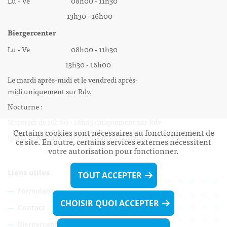
Lu - Ve 08h00 - 11h30
13h30 - 16h00
Biergercenter
Lu - Ve 08h00 - 11h30
13h30 - 16h00
Le mardi après-midi et le vendredi après-
midi uniquement sur Rdv.
Nocturne :
Mercredi de 16h00 - 18h45 uniquement sur Rdv
Certains cookies sont nécessaires au fonctionnement de
(prise de Rdv possible jusqu'à mardi 11h30).
ce site. En outre, certains services externes nécessitent
votre autorisation pour fonctionner.
Liens utiles
TOUT ACCEPTER
Formulaires
CHOISIR QUOI ACCEPTER
Contact
Biergercenter