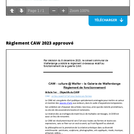
Page
1
/
1
Zoom
100%
TÉLÉCHARGER
Règlement CAW 2023 approuvé