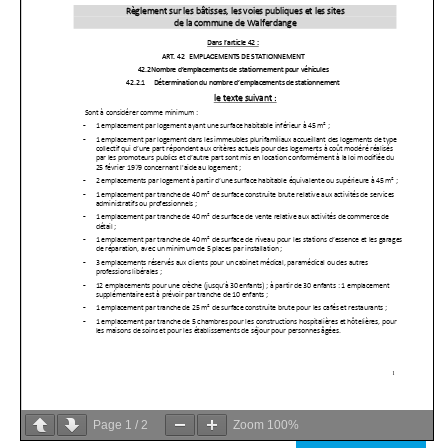
Page
1
/
2
Zoom
100%