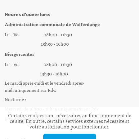
Heures d’ouverture:
Administration communale de Walferdange
Lu - Ve 08h00 - 11h30
13h30 - 16h00
Biergercenter
Lu - Ve 08h00 - 11h30
13h30 - 16h00
Le mardi après-midi et le vendredi après-
midi uniquement sur Rdv.
Nocturne :
Mercredi de 16h00 - 18h45 uniquement sur Rdv
Certains cookies sont nécessaires au fonctionnement de
(prise de Rdv possible jusqu'à mardi 11h30).
ce site. En outre, certains services externes nécessitent
votre autorisation pour fonctionner.