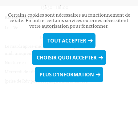
13h30 - 16h00
Certains cookies sont nécessaires au fonctionnement de
Biergercenter
ce site. En outre, certains services externes nécessitent
votre autorisation pour fonctionner.
Lu - Ve 08h00 - 11h30
13h30 - 16h00
TOUT ACCEPTER
Le mardi après-midi et le vendredi après-
midi uniquement sur Rdv.
CHOISIR QUOI ACCEPTER
Nocturne :
Mercredi de 16h00 - 18h45 uniquement sur Rdv
PLUS D'INFORMATION
(prise de Rdv possible jusqu'à mardi 11h30).
Liens utiles
Formulaires
Contact
Biergercenter