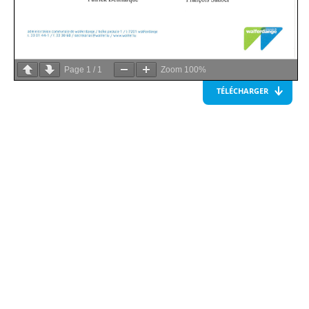
Page
1
/
1
Zoom
100%
TÉLÉCHARGER