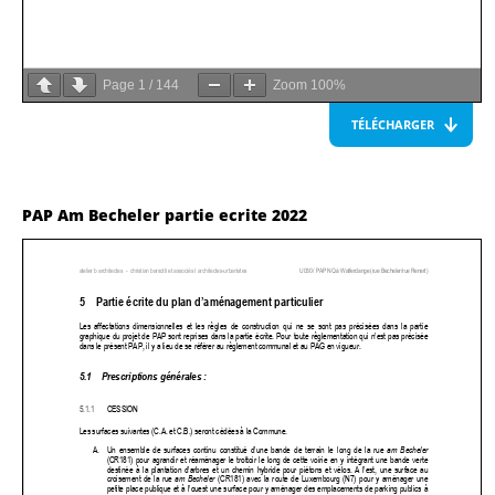
Page
1
/
144
Zoom
100%
TÉLÉCHARGER
PAP Am Becheler partie ecrite 2022