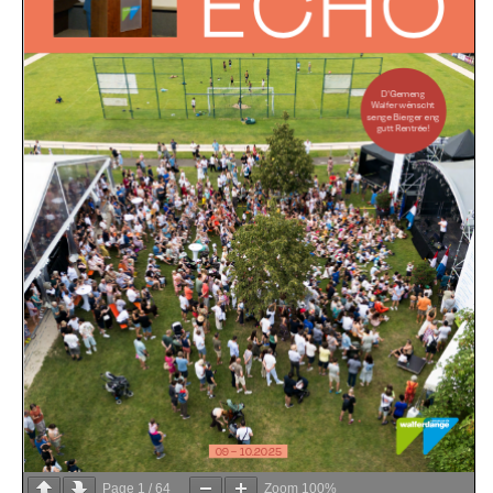
Page
1
/
64
Zoom
100%