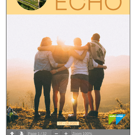
Page
1
/
32
Zoom
100%