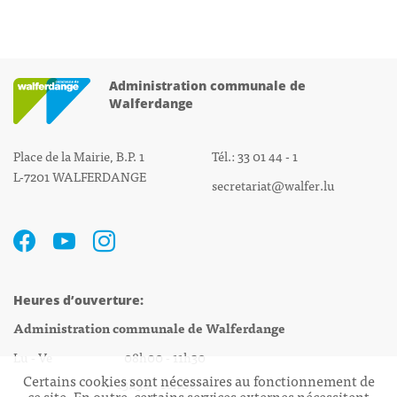
Administration communale de
Walferdange
Place de la Mairie, B.P. 1
Tél.: 33 01 44 - 1
L-7201 WALFERDANGE
secretariat@walfer.lu
Heures d’ouverture:
Administration communale de Walferdange
Lu - Ve 08h00 - 11h30
Certains cookies sont nécessaires au fonctionnement de
13h30 - 16h00
ce site. En outre, certains services externes nécessitent