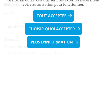
votre autorisation pour fonctionner.
Biergercenter
Lu - Ve 08h00 - 11h30
TOUT ACCEPTER
13h30 - 16h00
Le mardi après-midi et le vendredi après-
CHOISIR QUOI ACCEPTER
midi uniquement sur Rdv.
Nocturne :
PLUS D'INFORMATION
Mercredi de 16h00 - 18h45 uniquement sur Rdv
(prise de Rdv possible jusqu'à mardi 11h30).
Liens utiles
Formulaires
Contact
Biergercenter
Mentions légales