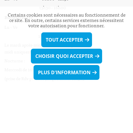
13h30 - 16h00
Certains cookies sont nécessaires au fonctionnement de
Biergercenter
ce site. En outre, certains services externes nécessitent
votre autorisation pour fonctionner.
Lu - Ve 08h00 - 11h30
13h30 - 16h00
TOUT ACCEPTER
Le mardi après-midi et le vendredi après-
midi uniquement sur Rdv.
CHOISIR QUOI ACCEPTER
Nocturne :
Mercredi de 16h00 - 18h45 uniquement sur Rdv
PLUS D'INFORMATION
(prise de Rdv possible jusqu'à mardi 11h30).
Liens utiles
Formulaires
Contact
Biergercenter