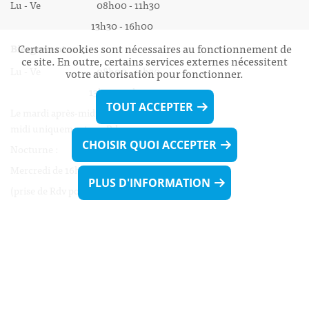
Lu - Ve 08h00 - 11h30
13h30 - 16h00
Certains cookies sont nécessaires au fonctionnement de
Biergercenter
ce site. En outre, certains services externes nécessitent
Lu - Ve 08h00 - 11h30
votre autorisation pour fonctionner.
13h30 - 16h00
TOUT ACCEPTER
Le mardi après-midi et le vendredi après-
midi uniquement sur Rdv.
CHOISIR QUOI ACCEPTER
Nocturne :
Mercredi de 16h00 - 18h45 uniquement sur Rdv
PLUS D'INFORMATION
(prise de Rdv possible jusqu'à mardi 11h30).
Liens utiles
Formulaires
Contact