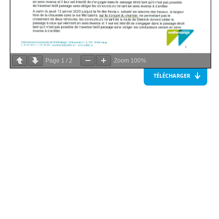
Page
1
/
2
Zoom
100%
TÉLÉCHARGER