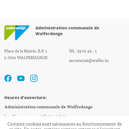
Administration communale de
Walferdange
Place de la Mairie, B.P. 1
Tél.: 33 01 44 - 1
L-7201 WALFERDANGE
secretariat@walfer.lu
Heures d’ouverture:
Administration communale de Walferdange
Lu - Ve 08h00 - 11h30
Certains cookies sont nécessaires au fonctionnement de
13h30 - 16h00
ce site. En outre, certains services externes nécessitent