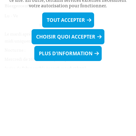
votre autorisation pour fonctionner.
Biergercenter
Lu - Ve 08h00 - 11h30
TOUT ACCEPTER
13h30 - 16h00
Le mardi après-midi et le vendredi après-
CHOISIR QUOI ACCEPTER
midi uniquement sur Rdv.
Nocturne :
PLUS D'INFORMATION
Mercredi de 16h00 - 18h45 uniquement sur Rdv
(prise de Rdv possible jusqu'à mardi 11h30).
Liens utiles
Formulaires
Contact
Biergercenter
Mentions légales