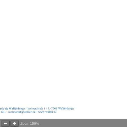
Zoom
100%