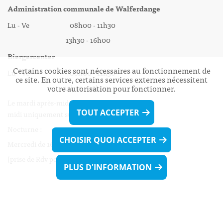
Administration communale de Walferdange
Lu - Ve 08h00 - 11h30
13h30 - 16h00
Biergercenter
Certains cookies sont nécessaires au fonctionnement de
Lu - Ve 08h00 - 11h30
ce site. En outre, certains services externes nécessitent
13h30 - 16h00
votre autorisation pour fonctionner.
Le mardi après-midi et le vendredi après-
TOUT ACCEPTER
midi uniquement sur Rdv.
Nocturne :
CHOISIR QUOI ACCEPTER
Mercredi de 16h00 - 18h45 uniquement sur Rdv
(prise de Rdv possible jusqu'à mardi 11h30).
PLUS D'INFORMATION
Liens utiles
Formulaires