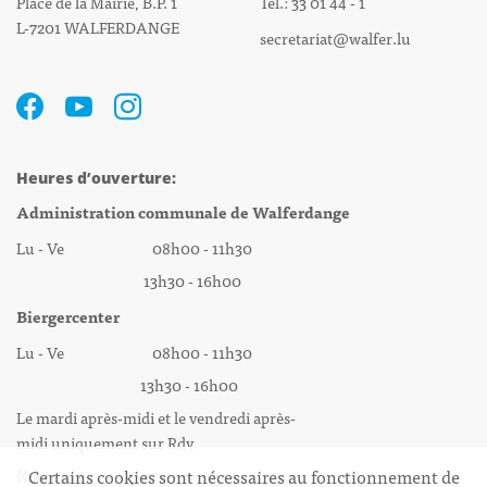
Place de la Mairie, B.P. 1
Tél.: 33 01 44 - 1
L-7201 WALFERDANGE
secretariat@walfer.lu
Heures d’ouverture:
Administration communale de Walferdange
Lu - Ve 08h00 - 11h30
13h30 - 16h00
Biergercenter
Lu - Ve 08h00 - 11h30
13h30 - 16h00
Le mardi après-midi et le vendredi après-
midi uniquement sur Rdv.
Nocturne :
Certains cookies sont nécessaires au fonctionnement de