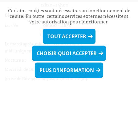
13h30 - 16h00
Certains cookies sont nécessaires au fonctionnement de
Biergercenter
ce site. En outre, certains services externes nécessitent
votre autorisation pour fonctionner.
Lu - Ve 08h00 - 11h30
13h30 - 16h00
TOUT ACCEPTER
Le mardi après-midi et le vendredi après-
midi uniquement sur Rdv.
CHOISIR QUOI ACCEPTER
Nocturne :
Mercredi de 16h00 - 18h45 uniquement sur Rdv
PLUS D'INFORMATION
(prise de Rdv possible jusqu'à mardi 11h30).
Liens utiles
Formulaires
Contact
Biergercenter