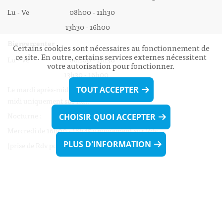
Lu - Ve 08h00 - 11h30
13h30 - 16h00
Biergercenter
Certains cookies sont nécessaires au fonctionnement de
ce site. En outre, certains services externes nécessitent
Lu - Ve 08h00 - 11h30
votre autorisation pour fonctionner.
13h30 - 16h00
Le mardi après-midi et le vendredi après-
TOUT ACCEPTER
midi uniquement sur Rdv.
Nocturne :
CHOISIR QUOI ACCEPTER
Mercredi de 16h00 - 18h45 uniquement sur Rdv
PLUS D'INFORMATION
(prise de Rdv possible jusqu'à mardi 11h30).
Liens utiles
Formulaires
Contact