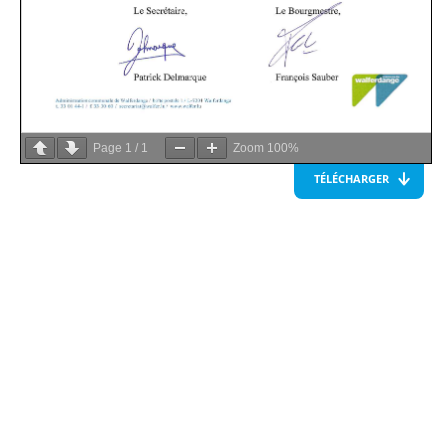
Page
1
/
1
Zoom
100%
TÉLÉCHARGER