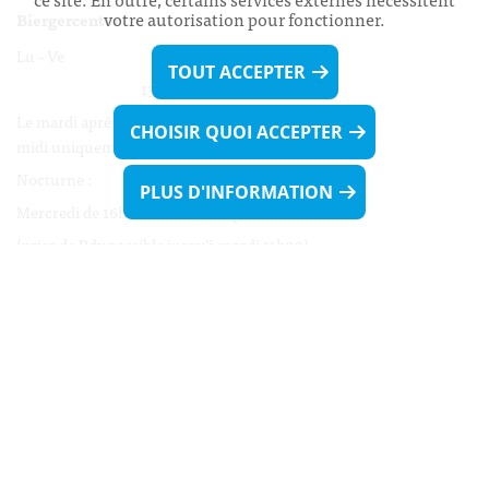
votre autorisation pour fonctionner.
Biergercenter
Lu - Ve 08h00 - 11h30
TOUT ACCEPTER
13h30 - 16h00
Le mardi après-midi et le vendredi après-
CHOISIR QUOI ACCEPTER
midi uniquement sur Rdv.
Nocturne :
PLUS D'INFORMATION
Mercredi de 16h00 - 18h45 uniquement sur Rdv
(prise de Rdv possible jusqu'à mardi 11h30).
Liens utiles
Formulaires
Contact
Biergercenter
Mentions légales