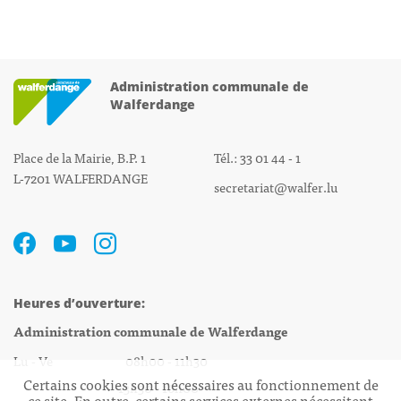
Administration communale de
Walferdange
Place de la Mairie, B.P. 1
Tél.: 33 01 44 - 1
L-7201 WALFERDANGE
secretariat@walfer.lu
Heures d’ouverture:
Administration communale de Walferdange
Lu - Ve 08h00 - 11h30
Certains cookies sont nécessaires au fonctionnement de
13h30 - 16h00
ce site. En outre, certains services externes nécessitent