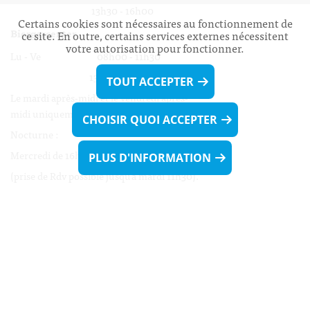
13h30 - 16h00
Certains cookies sont nécessaires au fonctionnement de
Biergercenter
ce site. En outre, certains services externes nécessitent
votre autorisation pour fonctionner.
Lu - Ve 08h00 - 11h30
13h30 - 16h00
TOUT ACCEPTER
Le mardi après-midi et le vendredi après-
midi uniquement sur Rdv.
CHOISIR QUOI ACCEPTER
Nocturne :
Mercredi de 16h00 - 18h45 uniquement sur Rdv
PLUS D'INFORMATION
(prise de Rdv possible jusqu'à mardi 11h30).
Liens utiles
Formulaires
Contact
Biergercenter