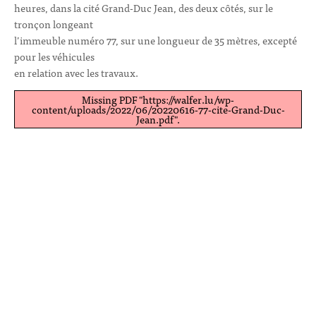
heures, dans la cité Grand-Duc Jean, des deux côtés, sur le
tronçon longeant
l’immeuble numéro 77, sur une longueur de 35 mètres, excepté
pour les véhicules
en relation avec les travaux.
Missing PDF "https://walfer.lu/wp-
content/uploads/2022/06/20220616-77-cite-Grand-Duc-
Jean.pdf".