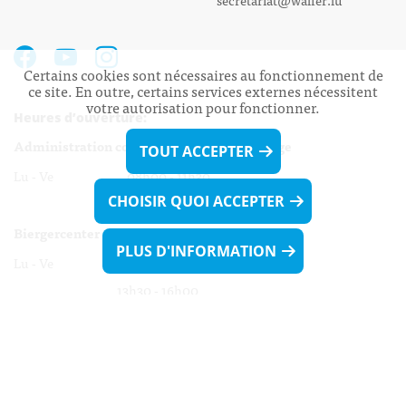
Certains cookies sont nécessaires au fonctionnement de
ce site. En outre, certains services externes nécessitent
votre autorisation pour fonctionner.
Heures d’ouverture:
Administration communale de Walferdange
TOUT ACCEPTER
Lu - Ve 08h00 - 11h30
CHOISIR QUOI ACCEPTER
13h30 - 16h00
Biergercenter
PLUS D'INFORMATION
Lu - Ve 08h00 - 11h30
13h30 - 16h00
Le mardi après-midi et le vendredi après-
midi uniquement sur Rdv.
Nocturne :
Mercredi de 16h00 - 18h45 uniquement sur Rdv