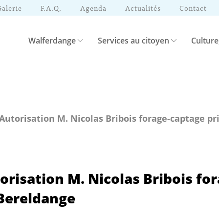
Galerie
F.A.Q.
Agenda
Actualités
Contact
Walferdange
Services au citoyen
Culture
 Autorisation M. Nicolas Bribois forage-captage pr
torisation M. Nicolas Bribois fo
 Bereldange