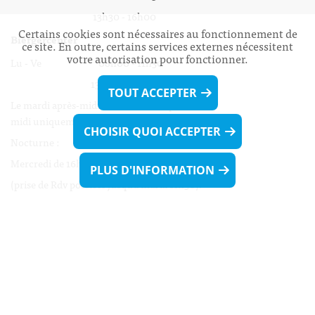
13h30 - 16h00
Certains cookies sont nécessaires au fonctionnement de
Biergercenter
ce site. En outre, certains services externes nécessitent
votre autorisation pour fonctionner.
Lu - Ve 08h00 - 11h30
13h30 - 16h00
TOUT ACCEPTER
Le mardi après-midi et le vendredi après-
midi uniquement sur Rdv.
CHOISIR QUOI ACCEPTER
Nocturne :
Mercredi de 16h00 - 18h45 uniquement sur Rdv
PLUS D'INFORMATION
(prise de Rdv possible jusqu'à mardi 11h30).
Liens utiles
Formulaires
Contact
Biergercenter