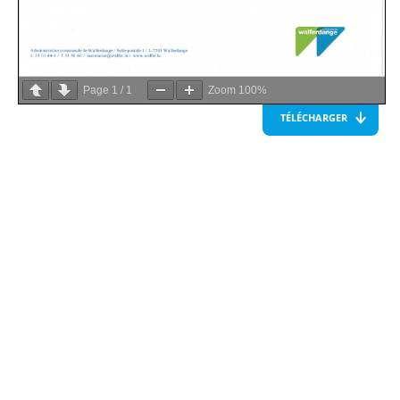
Page
1
/
1
Zoom
100%
TÉLÉCHARGER