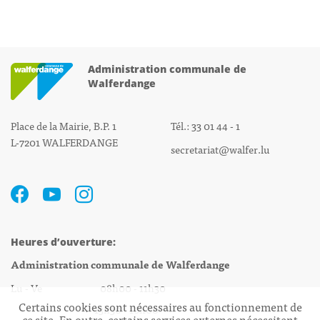
Administration communale de
Walferdange
Place de la Mairie, B.P. 1
Tél.: 33 01 44 - 1
L-7201 WALFERDANGE
secretariat@walfer.lu
Heures d’ouverture:
Administration communale de Walferdange
Lu - Ve 08h00 - 11h30
Certains cookies sont nécessaires au fonctionnement de
13h30 - 16h00
ce site. En outre, certains services externes nécessitent