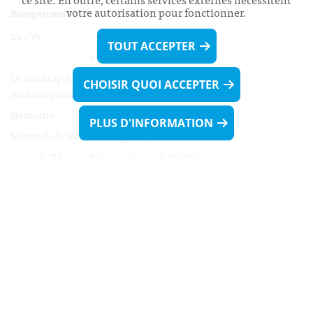
votre autorisation pour fonctionner.
Biergercenter
Lu - Ve 08h00 - 11h30
TOUT ACCEPTER
13h30 - 16h00
Le mardi après-midi et le vendredi après-
CHOISIR QUOI ACCEPTER
midi uniquement sur Rdv.
Nocturne :
PLUS D'INFORMATION
Mercredi de 16h00 - 18h45 uniquement sur Rdv
(prise de Rdv possible jusqu'à mardi 11h30).
Liens utiles
Formulaires
Contact
Biergercenter
Mentions légales