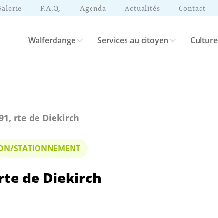
Galerie
F.A.Q.
Agenda
Actualités
Contact
Walferdange
Services au citoyen
Culture
 91, rte de Diekirch
TION/STATIONNEMENT
 rte de Diekirch