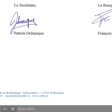
Zoom
100%