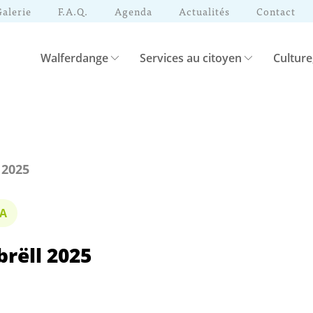
Galerie
F.A.Q.
Agenda
Actualités
Contact
Walferdange
Services au citoyen
Culture
 2025
A
rëll 2025