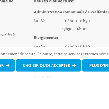
ale de
Heures d’ouverture:
Administration communale de Walferda
Lu - Ve 08h00 - 11h30
13h30 - 16h00
@walfer.lu
Biergercenter
Lu - Ve 08h00 - 11h30
ionnement de ce site. En outre, certains services externes néces
13h30 - 16h00
Le mardi après-midi et le vendredi après-
ER
CHOISIR QUOI ACCEPTER
PLUS D'I
midi uniquement sur Rdv.
Nocturne :
Mercredi de 16h00 - 18h45 uniquement sur
(prise de Rdv possible jusqu'à mardi 11h30).