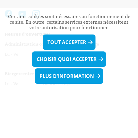
Certains cookies sont nécessaires au fonctionnement de
ce site. En outre, certains services externes nécessitent
votre autorisation pour fonctionner.
Heures d’ouverture:
TOUT ACCEPTER
Administration communale de Walferdange
Lu - Ve 08h00 - 11h30
CHOISIR QUOI ACCEPTER
13h30 - 16h00
Biergercenter
PLUS D'INFORMATION
Lu - Ve 08h00 - 11h30
13h30 - 16h00
Le mardi après-midi et le vendredi après-
midi uniquement sur Rdv.
Nocturne :
Mercredi de 16h00 - 18h45 uniquement sur Rdv
(prise de Rdv possible jusqu'à mardi 11h30).